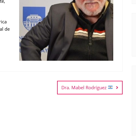
te,
ica
al de
Dra. Mabel Rodríguez