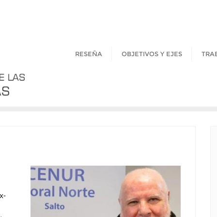
RESEÑA
OBJETIVOS Y EJES
TRA
x-